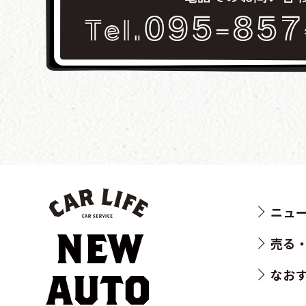
ニュ
売る
なおす